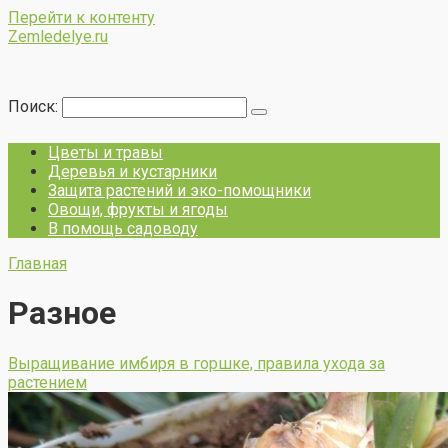
Перейти к контенту
Zemledelye.ru
Все о земледелие, садоводстве и огородничестве
Поиск:
Цветы и травы
Деревья и кустарники
Защита растений и эко-помощники
Овощи, фрукты и ягоды
В помощь садоводу
Главная
Разное
Выращивание имбиря в горшке, правила ухода за
растением