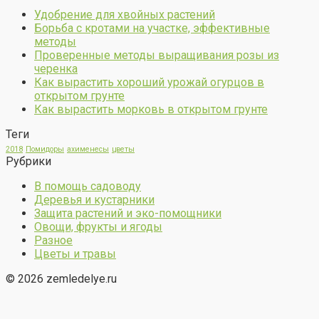
Удобрение для хвойных растений
Борьба с кротами на участке, эффективные
методы
Проверенные методы выращивания розы из
черенка
Как вырастить хороший урожай огурцов в
открытом грунте
Как вырастить морковь в открытом грунте
Теги
2018
Помидоры
ахименесы
цветы
Рубрики
В помощь садоводу
Деревья и кустарники
Защита растений и эко-помощники
Овощи, фрукты и ягоды
Разное
Цветы и травы
© 2026 zemledelye.ru